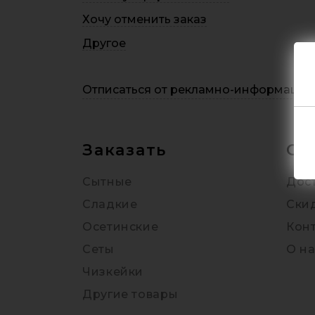
Хочу отменить заказ
Другое
Отписаться от рекламно-информацио
Заказать
О 
Сытные
Дост
Сладкие
Ски
Осетинские
Кон
Сеты
О на
Чизкейки
Другие товары