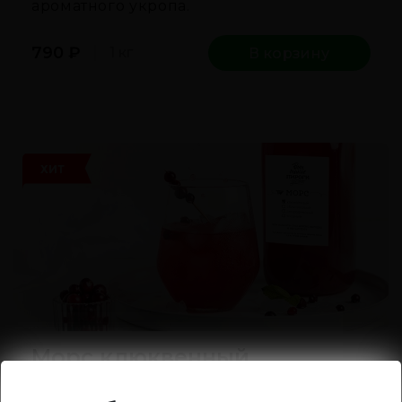
ароматного укропа.
790
₽
1 кг
В корзину
ХИТ
Морс клюквенный
Классический клюквенный морс —