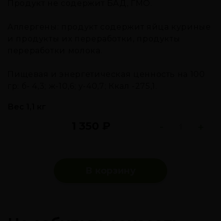
Продукт не содержит БАД, ГМО.
Аллергены: продукт содержит яйца куриные
и продукты их переработки, продукты
переработки молока.
Пищевая и энергетическая ценность на 100
гр: б- 4,3; ж-10,6; у-40,7; Ккал -275,1.
Вес 1,1 кг
1 350
₽
-
+
В корзину