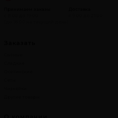
Принимаем заказы
Доставка
c 8:00 до 19:00
с 9:00 до 21:00
(до 18:00 на текущий день)
Заказать
Сытные
Сладкие
Осетинские
Сеты
Чизкейки
Другие товары
О компании