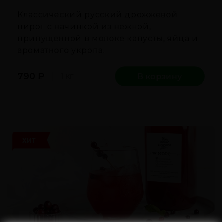
Классический русский дрожжевой
пирог с начинкой из нежной,
припущенной в молоке капусты, яйца и
ароматного укропа.
790
₽
1 кг
В корзину
ХИТ