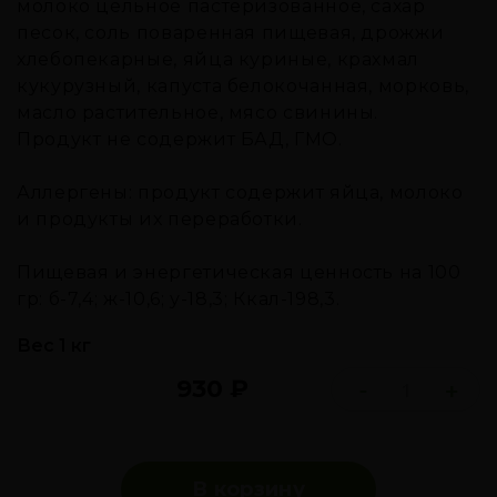
молоко цельное пастеризованное, сахар
песок, соль поваренная пищевая, дрожжи
хлебопекарные, яйца куриные, крахмал
кукурузный, капуста белокочанная, морковь,
масло растительное, мясо свинины.
Продукт не содержит БАД, ГМО.
Аллергены: продукт содержит яйца, молоко
и продукты их переработки.
Пищевая и энергетическая ценность на 100
гр: б-7,4; ж-10,6; у-18,3; Ккал-198,3.
Вес 1 кг
930
₽
-
+
В корзину