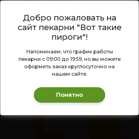
Морс клюквенный
Добро пожаловать на
сайт пекарни "Вот такие
Классический клюквенный морс —
полезный витаминный напиток с
пироги"!
насыщенным кисло-сладким вкусом и
ярким ягодным ароматом.
Ваш город — Новосибирск?
Напоминаем, что график работы
пекарни с 09:00 до 19:59, но вы можете
200
₽
1 л
В корзину
Да
Изменить
оформить заказ круглосуточно на
нашем сайте.
Понятно
ХИТ